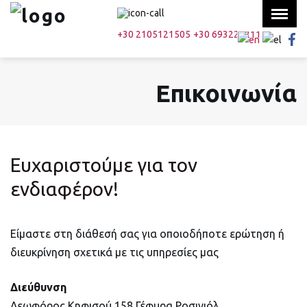
Menu
×
+30 2105121505
+30 6932212115
Αρχική
Επικοινωνία
Ο στόλος μας
Υπηρεσίες
Ποιοι είμαστε
Ευχαριστούμε για τον
Επικοινωνία
ενδιαφέρον!
Search
Είμαστε στη διάθεσή σας για οποιοδήποτε ερώτηση ή
διευκρίνηση σχετικά με τις υπηρεσίες μας
Διεύθυνση
Λεωφόρος Κηφισού 158 Γέφυρα Ροσινιόλ