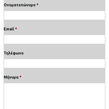
Ονοματεπώνυμο
*
Email
*
Τηλέφωνο
Μήνυμα
*